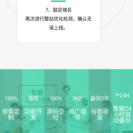
7、敲定域名
再次进行整站优化检测，确认无
误上线。
7*
24
H
100
%
高级
100
%
360
°
最快
2
天
数据24
按需定
功能开
源码交
推广指
谷歌收
小时自
制
发
付
导
录
动备份