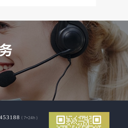
453188
( 7*24h )