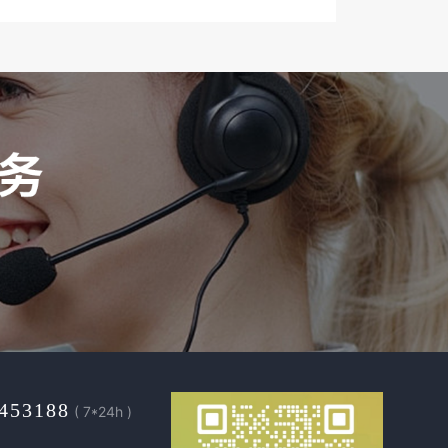
453188
( 7*24h )