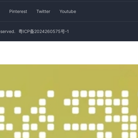
Pinterest
Twitter
Youtube
erved.
粤ICP备2024260575号-1