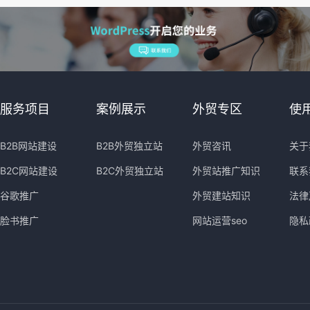
服务项目
案例展示
外贸专区
使
B2B网站建设
B2B外贸独立站
外贸咨讯
关于
B2C网站建设
B2C外贸独立站
外贸站推广知识
联系
谷歌推广
外贸建站知识
法律
脸书推广
网站运营seo
隐私