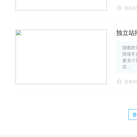
发布时间
独立站
随着跨
跨境平
要多少
异...
发布时间
首