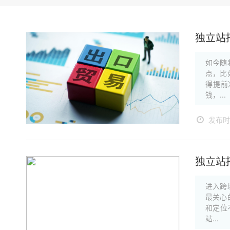
独立站
如今随
点，比
得提前
钱，...
发布时间
独立站
进入跨
最关心
和定位
站...