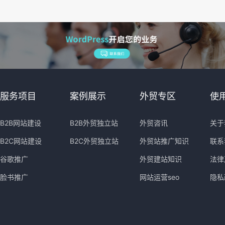
服务项目
案例展示
外贸专区
使
B2B网站建设
B2B外贸独立站
外贸咨讯
关于
B2C网站建设
B2C外贸独立站
外贸站推广知识
联系
谷歌推广
外贸建站知识
法律
脸书推广
网站运营seo
隐私