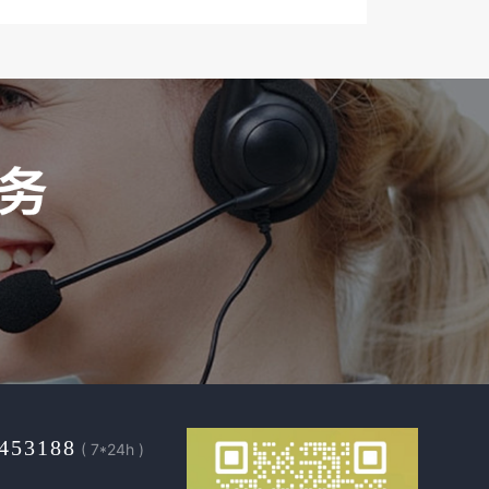
453188
( 7*24h )