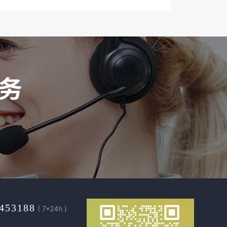
453188
( 7*24h )