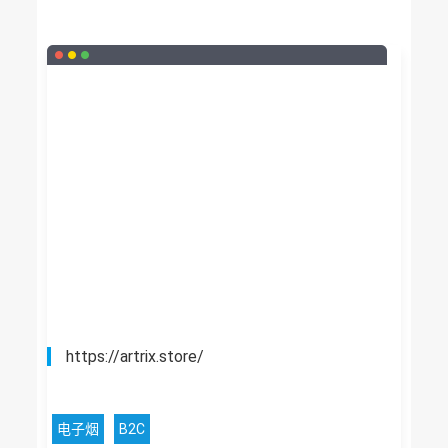
https://artrix.store/
电子烟
B2C