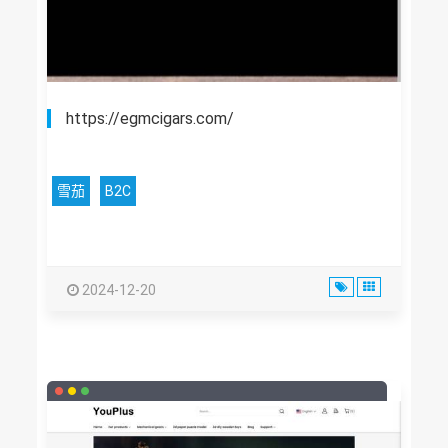
https://egmcigars.com/
雪茄
B2C
2024-12-20