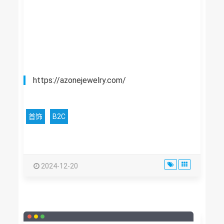
https://azonejewelry.com/
首饰
B2C
2024-12-20