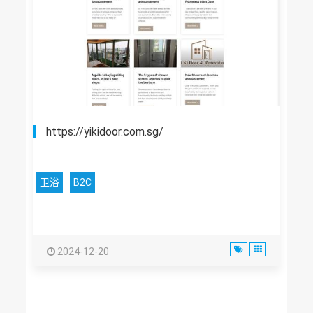
https://yikidoor.com.sg/
卫浴
B2C
2024-12-20