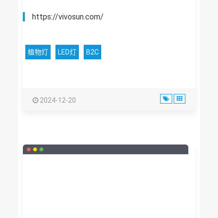
https://vivosun.com/
植物灯
LED灯
B2C
2024-12-20