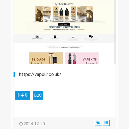
https://vapour.co.uk/
电子烟
B2C
2024-12-20