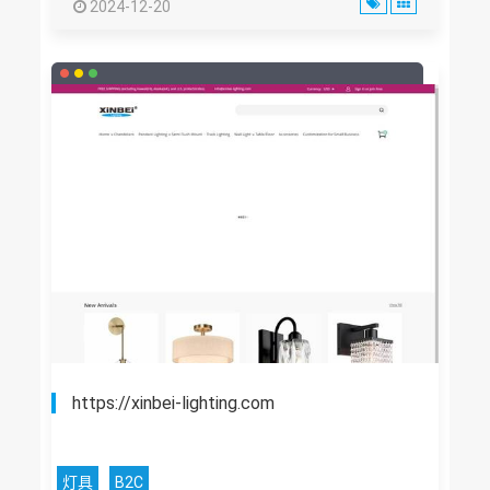
2024-12-20
https://xinbei-lighting.com
灯具
B2C