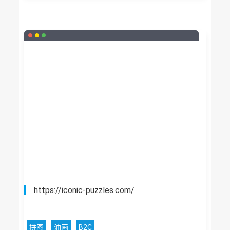
https://iconic-puzzles.com/
拼图
油画
B2C