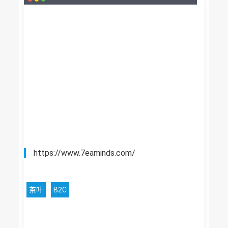
https://www.7eaminds.com/
茶叶
B2C