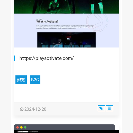
https://playactivate.com/
游戏
B2C
2024-12-20