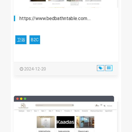
https://www.bedbathntable.com....
卫浴
B2C
2024-12-20