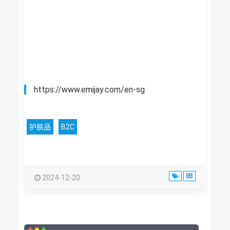
https://www.emijay.com/en-sg
护肤品
B2C
2024-12-20