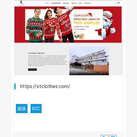
https://xtclothes.com/
服装
B2C