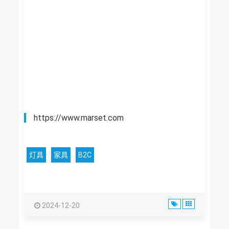
https://www.marset.com
灯具
家具
B2C
2024-12-20