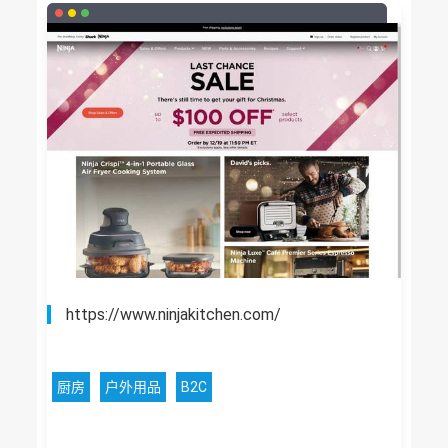
https://www.ninjakitchen.com/
厨房
户外用品
B2C