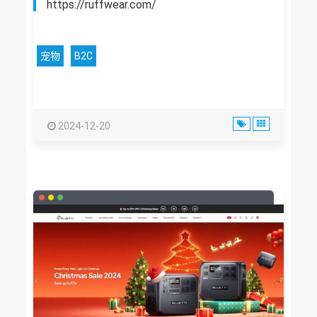
https://ruffwear.com/
宠物
B2C
2024-12-20