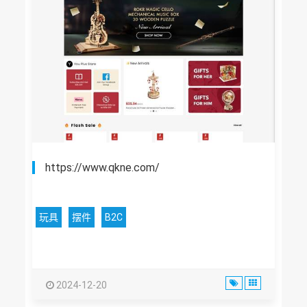
https://www.qkne.com/
玩具
摆件
B2C
2024-12-20