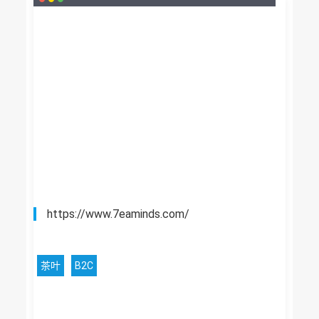
https://www.7eaminds.com/
茶叶
B2C