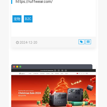
https://ruffwear.com/
宠物
B2C
2024-12-20