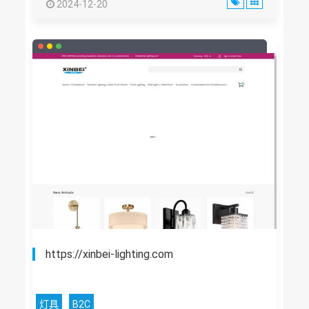
2024-12-20
https://xinbei-lighting.com
灯具
B2C