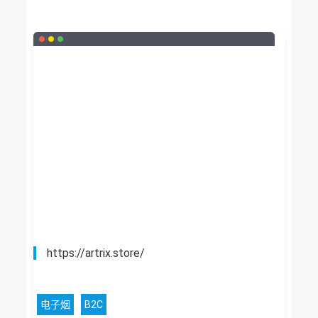
https://artrix.store/
电子烟
B2C