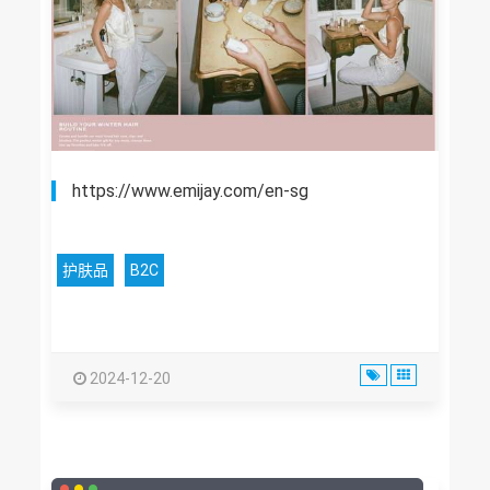
https://www.emijay.com/en-sg
护肤品
B2C
2024-12-20