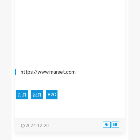
https://www.marset.com
灯具
家具
B2C
2024-12-20