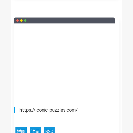
https://iconic-puzzles.com/
拼图
油画
B2C