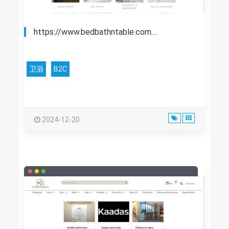
https://www.bedbathntable.com....
卫浴
B2C
2024-12-20