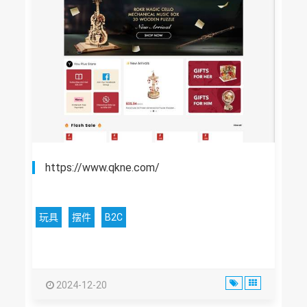
https://www.qkne.com/
玩具
摆件
B2C
2024-12-20