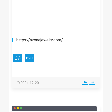
https://azonejewelry.com/
首饰
B2C
2024-12-20