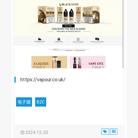
https://vapour.co.uk/
电子烟
B2C
2024-12-20