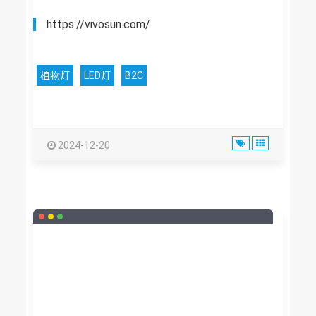
https://vivosun.com/
植物灯
LED灯
B2C
2024-12-20