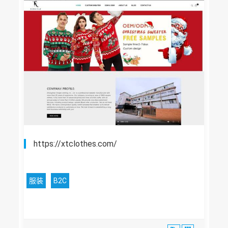
https://xtclothes.com/
服装
B2C