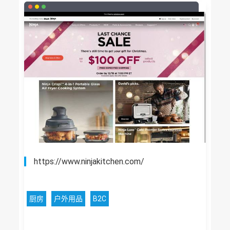
https://www.ninjakitchen.com/
厨房
户外用品
B2C