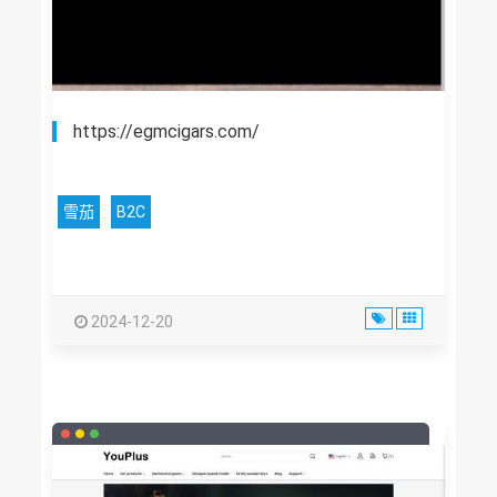
https://egmcigars.com/
雪茄
B2C
2024-12-20