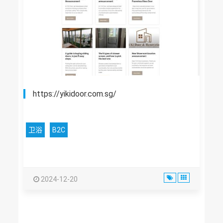
https://yikidoor.com.sg/
卫浴
B2C
2024-12-20