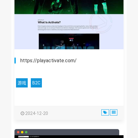
https://playactivate.com/
游戏
B2C
2024-12-20